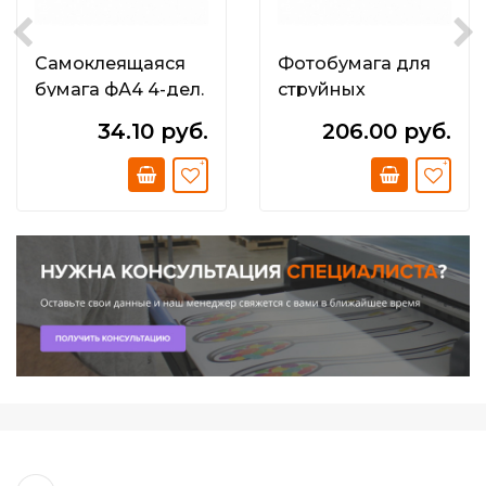
Самоклеящаяся
Фотобумага для
бумага фА4 4-дел.
струйных
(105;0мм х
принтеров
34.10 руб.
206.00 руб.
148;5мм); Зелёная;
формата А6 (10х15)
80 г/м2.
260 г/м2
односторонняя
Semi-Glossy Bright