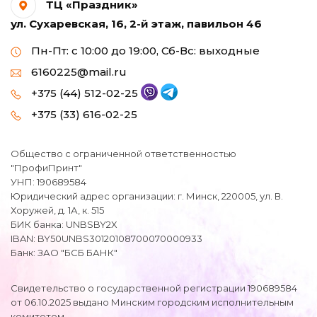
ТЦ «Праздник»
ул. Сухаревская, 16, 2-й этаж, павильон 46
Пн-Пт: с 10:00 до 19:00, Сб-Вс: выходные
6160225@mail.ru
+375 (44) 512-02-25
+375 (33) 616-02-25
Общество с ограниченной ответственностью
"ПрофиПринт"
УНП: 190689584
Юридический адрес организации: г. Минск, 220005, ул. В.
Хоружей, д. 1А, к. 515
БИК банка: UNBSBY2X
IBAN: BY50UNBS30120108700070000933
Банк: ЗАО "БСБ БАНК"
Свидетельство о государственной регистрации 190689584
от 06.10.2025 выдано Минским городским исполнительным
комитетом