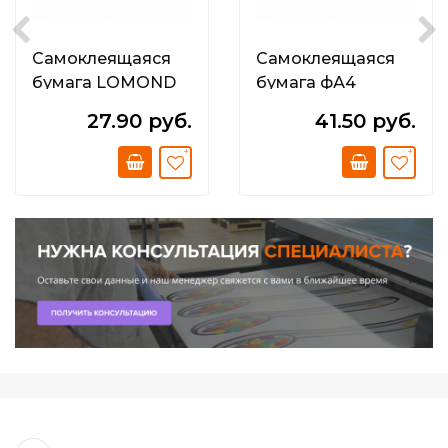
Самоклеящаяся
Самоклеящаяся
бумага LOMOND
бумага фА4
фА4 64-дел.
неделённая;
27.90 руб.
41.50 руб.
(48;5мм х 16;9мм);
Зелёная; 80 г/м2.
70 г/м2.;