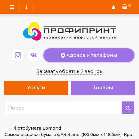
0
Адреса и телефоны
Заказать обратный звонок
Услуги
Товары
Фотобумага Lomond
...
Самоклеящаяся бумага фА4 4-дел.(105;0мм х 148;5мм); Кра