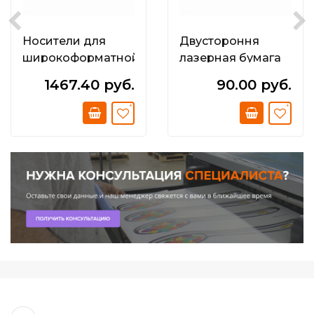
Носители для
Двустороння
широкоформатной
лазерная бумага
струйной печати
250 г/м2; DS Glossy
1467.40 руб.
90.00 руб.
Тканевый
CLC Paper А4;
полиэстеровый
двустор.
баннер; 110г/м2
(1520мм х 23м х
75мм). Eco Tex
Polyester Textile
Banner