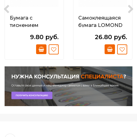
Бумага с
Самоклеящаяся
тиснением
бумага LOMOND
*Кожа*; 200г/м2;
фА4 неделённая;
9.80 руб.
26.80 руб.
матовая
Матовая; 90 г/м2;