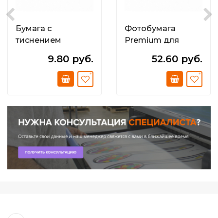
Бумага с
Фотобумага
тиснением
Premium для
*Кожа*; 200г/м2;
струйных
9.80 руб.
52.60 руб.
матовая
принтеров А4 280
г/м2
односторонняя
Warm Super Glossy