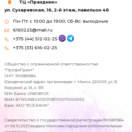
ТЦ «Праздник»
ул. Сухаревская, 16, 2-й этаж, павильон 46
Пн-Пт: с 10:00 до 19:00, Сб-Вс: выходные
6160225@mail.ru
+375 (44) 512-02-25
+375 (33) 616-02-25
Общество с ограниченной ответственностью
"ПрофиПринт"
УНП: 190689584
Юридический адрес организации: г. Минск, 220005, ул. В.
Хоружей, д. 1А, к. 515
БИК банка: UNBSBY2X
IBAN: BY50UNBS30120108700070000933
Банк: ЗАО "БСБ БАНК"
Свидетельство о государственной регистрации 190689584
от 06.10.2025 выдано Минским городским исполнительным
комитетом