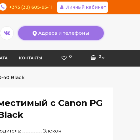
+375 (33) 605-95-11
Личный кабинет
Адреса и телефоны
0
0
АТА
КОНТАКТЫ
-40 Black
местимый с Canon PG
Black
одитель:
Элекон