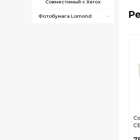
Совместимый с Xerox
Р
Фотобумага Lomond
Двустороння лазерная
бумага
Дизайнерские бумаги
Носители для
широкоформатной
струйной печати
Переводная бумага для
временных татуировок
Пленка для
Со
ламинирования
C
7
Плёнка для струйных и