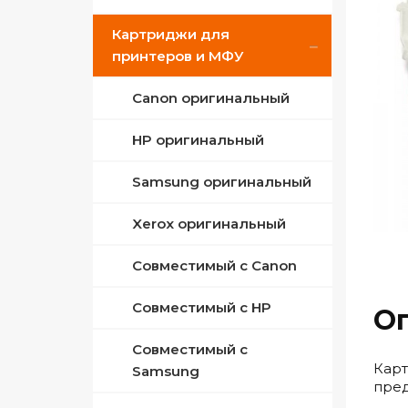
Картриджи для
ПЗК для Epson
Совместимые Canon
принтеров и МФУ
Совместимые Epson
Canon оригинальный
Совместимые HP
HP оригинальный
Сублимационные
Samsung оригинальный
Xerox оригинальный
Совместимый с Canon
Совместимый с HP
О
Совместимый с
Карт
Samsung
пред