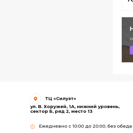
лазерных печатающих
устройств
Самоклеящаяся бумага
Термотрансферная
бумага А3
Термотрансферная
бумага А4
Фотобумага Premium
для струйных
принтеров А4
ТЦ «Силуэт»
ул. В. Хоружей, 1А, нижний уровень,
Фотобумага ГЛЯНЕЦ
сектор Б, ряд 2, место 13
для струйных
принтеров А4
Ежедневно с 10:00 до 20:00, без обеда