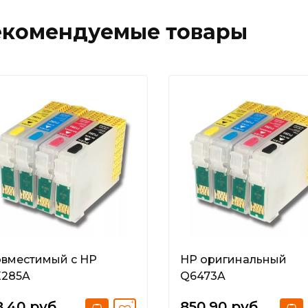
екомендуемые товары
вместимый с HP
HP оригинальный
E285A
Q6473A
8.40 руб.
850.90 руб.