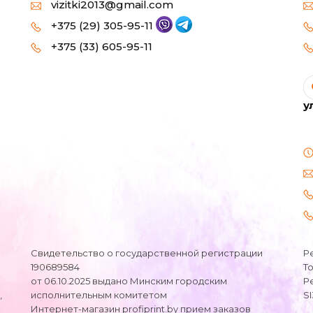
vizitki2013@gmail.com
+375 (29) 305-95-11
+375 (33) 605-95-11
у
Свидетельство о государственной регистрации
Р
190689584
Т
от 06.10.2025 выдано Минским городским
Р
,
исполнительным комитетом
S
Интернет-магазин profiprint.by прием заказов