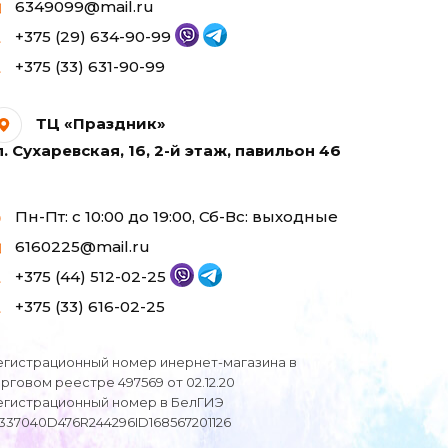
6349099@mail.ru
+375 (29) 634-90-99
+375 (33) 631-90-99
ТЦ «Праздник»
л. Сухаревская, 16, 2-й этаж, павильон 46
Пн-Пт: с 10:00 до 19:00, Сб-Вс: выходные
6160225@mail.ru
+375 (44) 512-02-25
+375 (33) 616-02-25
егистрационный номер инернет-магазина в
орговом реестре 497569 от 02.12.20
егистрационный номер в БелГИЭ
I337040D476R244296ID168567201126