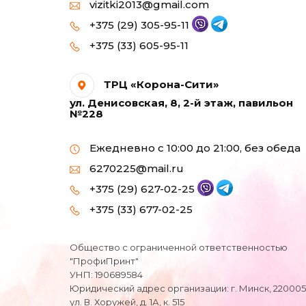
vizitki2013@gmail.com
Фотобумага для
+375 (29) 305-95-11
струйных принтеров
+375 (33) 605-95-11
формата А3
Фотобумага для
ТРЦ «Корона-Сити»
струйных принтеров
ул. Денисовская, 8, 2-й этаж, павильон
формата А5
№228
Фотобумага для
Ежедневно с 10:00 до 21:00, без обеда
струйных принтеров
6270225@mail.ru
формата А6 (10х15)
+375 (29) 627-02-25
Фотобумага МАТОВАЯ
+375 (33) 677-02-25
для струйных
принтеров А4
Общество с ограниченной ответственностью
"ПрофиПринт"
Холст натуральный
УНП: 190689584
Юридический адрес организации: г. Минск, 220005
ул. В. Хоружей, д. 1А, к. 515