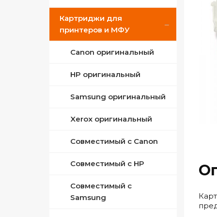
Картриджи для
ПЗК для Epson
Совместимые Canon
принтеров и МФУ
Совместимые Epson
Canon оригинальный
Совместимые HP
HP оригинальный
Сублимационные
Samsung оригинальный
Xerox оригинальный
Совместимый с Canon
Совместимый с HP
О
Совместимый с
Карт
Samsung
пред