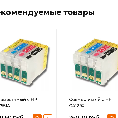
екомендуемые товары
вместимый с HP
Совместимый с HP
551A
C4129X
1.60 руб.
260.20 руб.