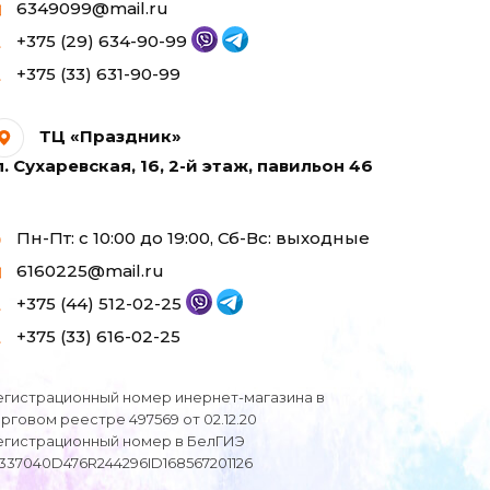
6349099@mail.ru
+375 (29) 634-90-99
+375 (33) 631-90-99
ТЦ «Праздник»
л. Сухаревская, 16, 2-й этаж, павильон 46
Пн-Пт: с 10:00 до 19:00, Сб-Вс: выходные
6160225@mail.ru
+375 (44) 512-02-25
+375 (33) 616-02-25
егистрационный номер инернет-магазина в
орговом реестре 497569 от 02.12.20
егистрационный номер в БелГИЭ
I337040D476R244296ID168567201126