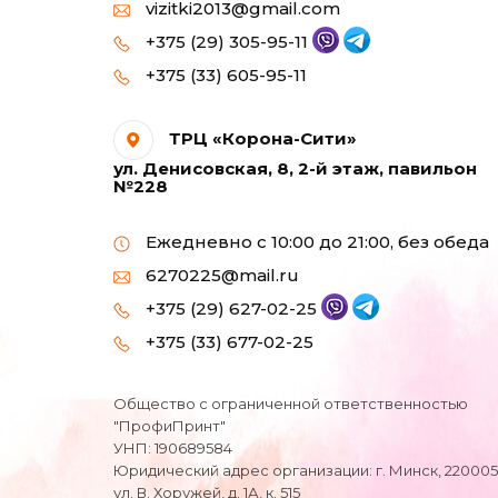
vizitki2013@gmail.com
Фотобумага для
+375 (29) 305-95-11
струйных принтеров
формата А3
+375 (33) 605-95-11
Фотобумага для
ТРЦ «Корона-Сити»
струйных принтеров
ул. Денисовская, 8, 2-й этаж, павильон
формата А5
№228
Фотобумага для
Ежедневно с 10:00 до 21:00, без обеда
струйных принтеров
6270225@mail.ru
формата А6 (10х15)
+375 (29) 627-02-25
Фотобумага МАТОВАЯ
+375 (33) 677-02-25
для струйных
принтеров А4
Общество с ограниченной ответственностью
"ПрофиПринт"
Холст натуральный
УНП: 190689584
Юридический адрес организации: г. Минск, 220005
ул. В. Хоружей, д. 1А, к. 515