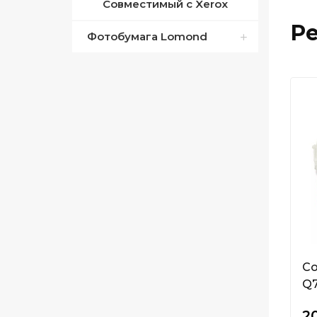
Совместимый с Xerox
Р
Фотобумага Lomond
Двустороння лазерная
бумага
Дизайнерские бумаги
Носители для
широкоформатной
струйной печати
Переводная бумага для
временных татуировок
Пленка для
Со
ламинирования
Q7
20
Плёнка для струйных и