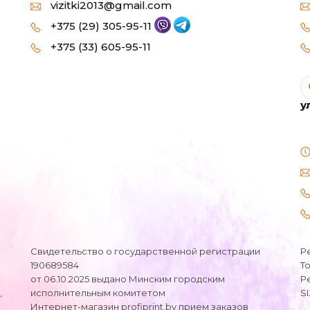
vizitki2013@gmail.com
+375 (29) 305-95-11
+375 (33) 605-95-11
у
Свидетельство о государственной регистрации
Р
190689584
Т
от 06.10.2025 выдано Минским городским
Р
,
исполнительным комитетом
S
Интернет-магазин profiprint.by прием заказов