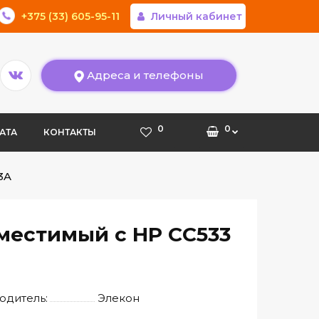
+375 (33) 605-95-11
Личный кабинет
Адреса и телефоны
0
0
АТА
КОНТАКТЫ
3A
местимый с HP CС533
одитель:
Элекон