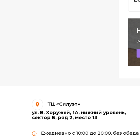
лазерных печатающих
устройств
Самоклеящаяся бумага
Термотрансферная
бумага А3
Термотрансферная
бумага А4
Фотобумага Premium
для струйных
принтеров А4
ТЦ «Силуэт»
ул. В. Хоружей, 1А, нижний уровень,
Фотобумага ГЛЯНЕЦ
сектор Б, ряд 2, место 13
для струйных
принтеров А4
Ежедневно с 10:00 до 20:00, без обеда