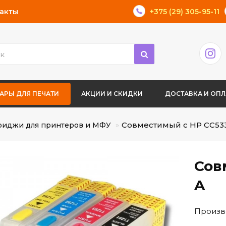
акты
+375 (29) 305-95-11
АРЫ ДЛЯ ПЕЧАТИ
АКЦИИ И СКИДКИ
ДОСТАВКА И ОПЛ
Совместимый с HP CС53
риджи для принтеров и МФУ
Сов
A
Произв