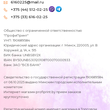
6160225@mail.ru
+375 (44) 512-02-25
+375 (33) 616-02-25
Общество с ограниченной ответственностью
"ПрофиПринт"
УНП: 190689584
Юридический адрес организации: г. Минск, 220005, ул. В.
Хоружей, д. 1А, к. 515
БИК банка: UNBSBY2X
IBAN: BY50UNBS30120108700070000933
Банк: ЗАО "БСБ БАНК"
Свидетельство о государственной регистрации 190689584
от 06.10.2025 выдано Минским городским исполнительным
комитетом
Интернет-магазин profiprint.by прием заказов
круглосуточно
Регистрационный номер инернет-магазина в Торговом