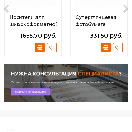
Носители для
Суперглянцевая
широкоформатной
фотобумага
струйной печати
повышенного
1655.70 руб.
331.50 руб.
Фотобумага
качества 200 г/м2
глянцевая; 240г/
(610 x 30 x 50;8)
м2 (1524мм х 30м х
75мм). Photo
Glossy Paper