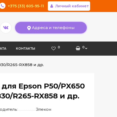
+375 (33) 605-95-11
Личный кабинет
Адреса и телефоны
0
0
АТА
КОНТАКТЫ
30/R265-RX858 и др.
 для Epson P50/PX650
830/R265-RX858 и др.
одитель:
Элекон