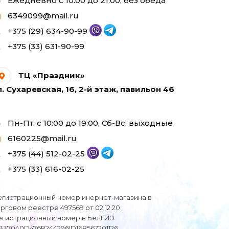
Ежедневно с 10:00 до 21:00, без обеда
6349099@mail.ru
+375 (29) 634-90-99
+375 (33) 631-90-99
ТЦ «Праздник»
л. Сухаревская, 16, 2-й этаж, павильон 46
Пн-Пт: с 10:00 до 19:00, Сб-Вс: выходные
6160225@mail.ru
+375 (44) 512-02-25
+375 (33) 616-02-25
егистрационный номер инернет-магазина в
орговом реестре 497569 от 02.12.20
егистрационный номер в БелГИЭ
I337040D476R244296ID168567201126