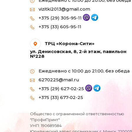
Ежедневно с 10:00 до 20:00, без обеда
струйных принтеров
vizitki2013@gmail.com
формата А6 (10х15)
+375 (29) 305-95-11
+375 (33) 605-95-11
Фотобумага МАТОВАЯ
для струйных
принтеров А4
ТРЦ «Корона-Сити»
ул. Денисовская, 8, 2-й этаж, павильон
Холст натуральный
№228
Ежедневно с 10:00 до 21:00, без обеда
6270225@mail.ru
+375 (29) 627-02-25
+375 (33) 677-02-25
Общество с ограниченной ответственностью
"ПрофиПринт"
УНП: 190689584
Юридический адрес организации: г. Минск, 220005