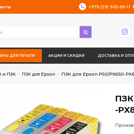
акты
+375 (29) 305-95-11
АРЫ ДЛЯ ПЕЧАТИ
АКЦИИ И СКИДКИ
ДОСТАВКА И ОПЛ
ПЗК для Epson P50/PX650-PX8
 и ПЗК
ПЗК для Epson
ПЗК
-PX
Произв