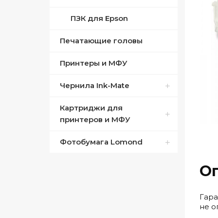
ПЗК для Epson
Печатающие головы
Принтеры и МФУ
Чернила Ink-Mate
Картриджи для
Совместимые Canon
принтеров и МФУ
Совместимые Epson
Фотобумага Lomond
Canon оригинальный
Совместимые HP
HP оригинальный
Двустороння лазерная
О
Сублимационные
бумага
Samsung оригинальный
Гара
Дизайнерские бумаги
не о
Xerox оригинальный