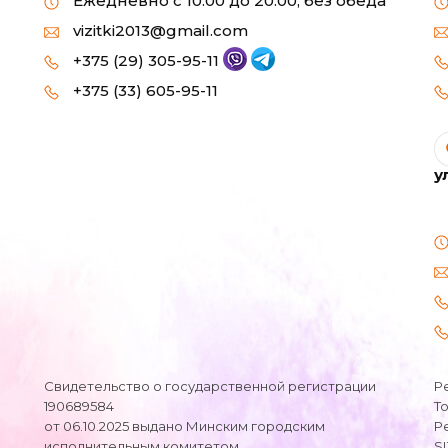
Ежедневно с 10:00 до 20:00, без обеда
vizitki2013@gmail.com
+375 (29) 305-95-11
+375 (33) 605-95-11
у
Свидетельство о государственной регистрации
Р
190689584
Т
от 06.10.2025 выдано Минским городским
Р
,
исполнительным комитетом
S