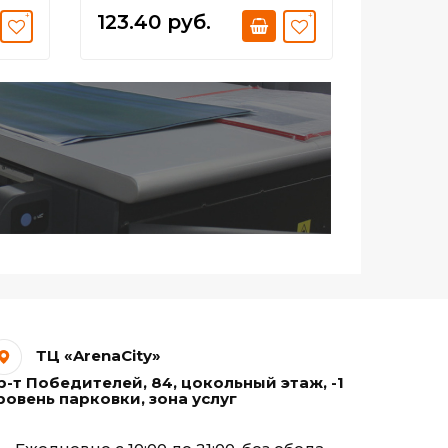
123.40 руб.
123.40
ТЦ «ArenaCity»
р-т Победителей, 84, цокольный этаж, -1
ровень парковки, зона услуг