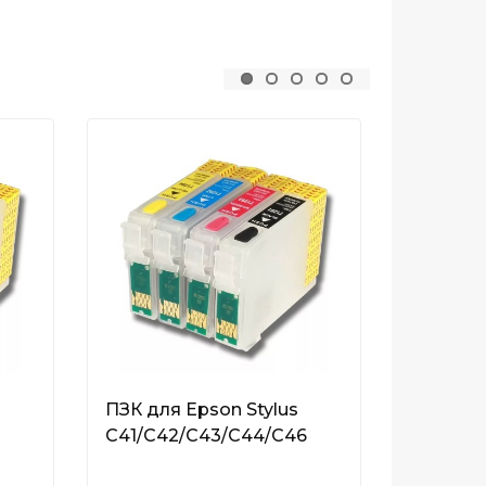
ПЗК для Epson Stylus
ПЗК для
C41/C42/C43/C44/C46
Photo 