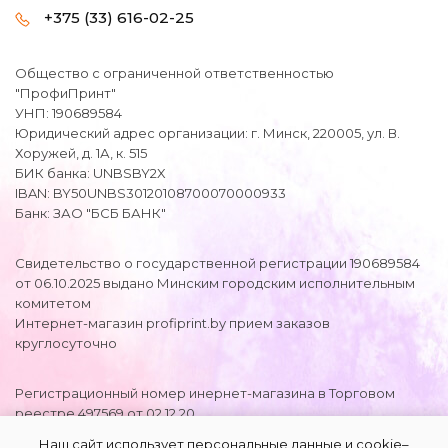
+375 (33) 616-02-25
Общество с ограниченной ответственностью
"ПрофиПринт"
УНП: 190689584
Юридический адрес организации: г. Минск, 220005, ул. В.
Хоружей, д. 1А, к. 515
БИК банка: UNBSBY2X
IBAN: BY50UNBS30120108700070000933
Банк: ЗАО "БСБ БАНК"
Свидетельство о государственной регистрации 190689584
от 06.10.2025 выдано Минским городским исполнительным
комитетом
Интернет-магазин profiprint.by прием заказов
круглосуточно
Регистрационный номер инернет-магазина в Торговом
реестре 497569 от 02.12.20
Регистрационный номер в БелГИЭ
Наш сайт использует персональные данные и cookie–