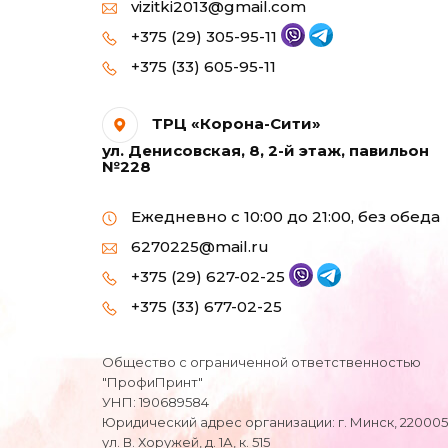
vizitki2013@gmail.com
Фотобумага для
+375 (29) 305-95-11
струйных принтеров
+375 (33) 605-95-11
формата А3
Фотобумага для
ТРЦ «Корона-Сити»
струйных принтеров
ул. Денисовская, 8, 2-й этаж, павильон
формата А5
№228
Фотобумага для
Ежедневно с 10:00 до 21:00, без обеда
струйных принтеров
6270225@mail.ru
формата А6 (10х15)
+375 (29) 627-02-25
Фотобумага МАТОВАЯ
+375 (33) 677-02-25
для струйных
принтеров А4
Общество с ограниченной ответственностью
"ПрофиПринт"
Холст натуральный
УНП: 190689584
Юридический адрес организации: г. Минск, 220005
ул. В. Хоружей, д. 1А, к. 515