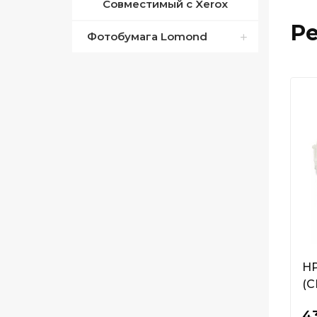
Совместимый с Xerox
Р
Фотобумага Lomond
Двустороння лазерная
бумага
Дизайнерские бумаги
Носители для
широкоформатной
струйной печати
Переводная бумага для
временных татуировок
Пленка для
HP
ламинирования
(C
43
Плёнка для струйных и