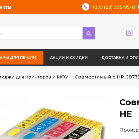
акты
+375 (29) 305-95-11
АРЫ ДЛЯ ПЕЧАТИ
АКЦИИ И СКИДКИ
ДОСТАВКА И ОПЛ
Совместимый с HP C877
риджи для принтеров и МФУ
Сов
HE
Произв