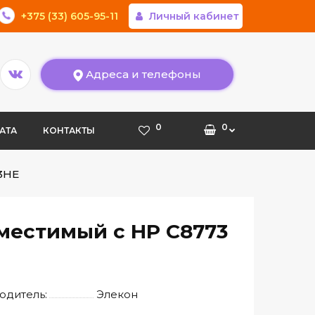
+375 (33) 605-95-11
Личный кабинет
Адреса и телефоны
0
0
АТА
КОНТАКТЫ
3HE
местимый с HP C8773
одитель:
Элекон