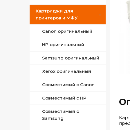
Картриджи для
ПЗК для Epson
Совместимые Canon
принтеров и МФУ
Совместимые Epson
Canon оригинальный
Совместимые HP
HP оригинальный
Сублимационные
Samsung оригинальный
Xerox оригинальный
Совместимый с Canon
Совместимый с HP
О
Совместимый с
Карт
Samsung
пред