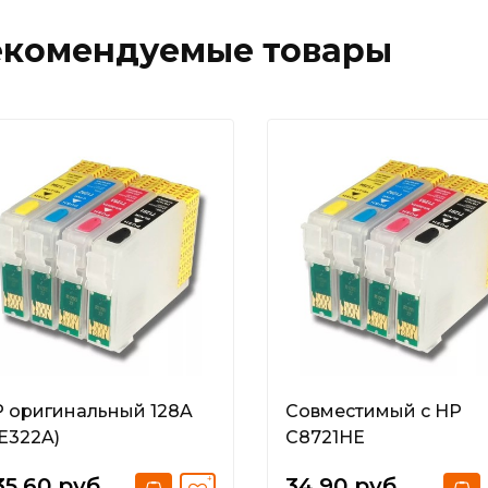
екомендуемые товары
 оригинальный 128A
Совместимый с HP
E322A)
C8721HE
5.60 руб.
34.90 руб.