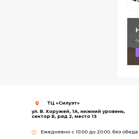
лазерных печатающих
устройств
Самоклеящаяся бумага
Термотрансферная
бумага А3
Термотрансферная
бумага А4
Фотобумага Premium
для струйных
принтеров А4
ТЦ «Силуэт»
ул. В. Хоружей, 1А, нижний уровень,
Фотобумага ГЛЯНЕЦ
сектор Б, ряд 2, место 13
для струйных
принтеров А4
Ежедневно с 10:00 до 20:00, без обеда