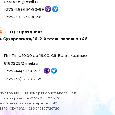
6349099@mail.ru
+375 (29) 634-90-99
+375 (33) 631-90-99
ТЦ «Праздник»
л. Сухаревская, 16, 2-й этаж, павильон 46
Пн-Пт: с 10:00 до 19:00, Сб-Вс: выходные
6160225@mail.ru
+375 (44) 512-02-25
+375 (33) 616-02-25
егистрационный номер инернет-магазина в
орговом реестре 497569 от 02.12.20
егистрационный номер в БелГИЭ
I337040D476R244296ID168567201126