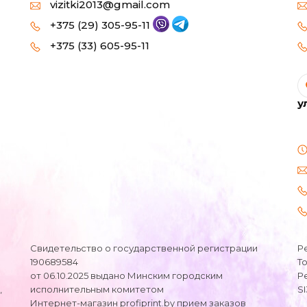
vizitki2013@gmail.com
+375 (29) 305-95-11
+375 (33) 605-95-11
у
Свидетельство о государственной регистрации
Р
190689584
Т
от 06.10.2025 выдано Минским городским
Р
,
исполнительным комитетом
S
Интернет-магазин profiprint.by прием заказов