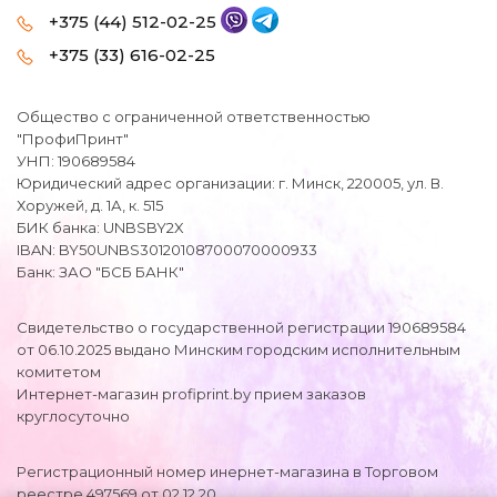
+375 (44) 512-02-25
+375 (33) 616-02-25
Общество с ограниченной ответственностью
"ПрофиПринт"
УНП: 190689584
Юридический адрес организации: г. Минск, 220005, ул. В.
Хоружей, д. 1А, к. 515
БИК банка: UNBSBY2X
IBAN: BY50UNBS30120108700070000933
Банк: ЗАО "БСБ БАНК"
Свидетельство о государственной регистрации 190689584
от 06.10.2025 выдано Минским городским исполнительным
комитетом
Интернет-магазин profiprint.by прием заказов
круглосуточно
Регистрационный номер инернет-магазина в Торговом
реестре 497569 от 02.12.20