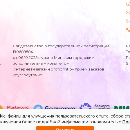
Свидетельство о государственной регистрации
Р
190689584
Т
от 06.10.2025 выдано Минским городским
Р
,
исполнительным комитетом
S
Интернет-магазин profiprint.by прием заказов
круглосуточно
kie–файлы для улучшения пользовательского опыта, сбора ст
получения более подробной информации ознакомьтесь с
Пол
а сайта
Webnet.by