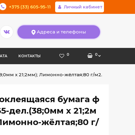
+375 (33) 605-95-11
Личный кабинет
Адреса и телефоны
0
0
АТА
КОНТАКТЫ
;0мм х 21;2мм); Лимонно-жёлтая;80 г/м2.
оклеящаяся бумага ф
5-дел.(38;0мм х 21;2м
 Лимонно-жёлтая;80 г/