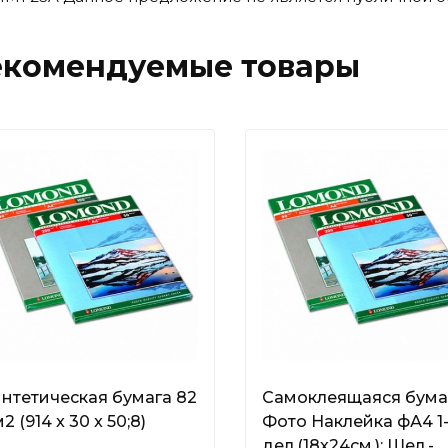
екомендуемые товары
нтетическая бумага 82
Самоклеящаяся бума
м2 (914 x 30 x 50;8)
Фото Наклейка фА4 1
дел.(18х24см.); Шел.-