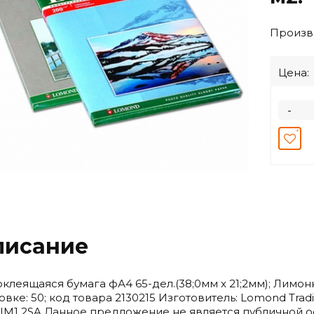
Произв
Цена:
-
писание
клеящаяся бумага фА4 65-дел.(38;0мм х 21;2мм); Лимонно
овке: 50; код товара 2130215 Изготовитель: Lomond Trading 
IM1 2SA Данное предложение не является публичной о