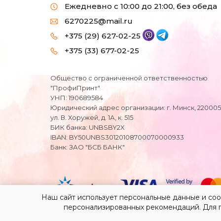
Ежедневно с 10:00 до 21:00, без обеда
6270225@mail.ru
+375 (29) 627-02-25
+375 (33) 677-02-25
Общество с ограниченной ответственностью
"ПрофиПринт"
УНП: 190689584
Юридический адрес организации: г. Минск, 220005
ул. В. Хоружей, д. 1А, к. 515
БИК банка: UNBSBY2X
IBAN: BY50UNBS30120108700070000933
Банк: ЗАО "БСБ БАНК"
Наш сайт использует персональные данные и coo
персонализированных рекомендаций. Для 
ООО «ПрофиПринт» © 2023 |
Разработк