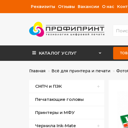
Реквизиты
Отзывы
Вакансии
О нас
Конт
КАТАЛОГ
УСЛУГ
ТОВ
Главная
Всё для принтера и печати
Фото
СНПЧ и ПЗК
Печатающие головы
СНПЧ для Canon
Принтеры и МФУ
СНПЧ для Epson
Чернила Ink-Mate
ПЗК для Canon