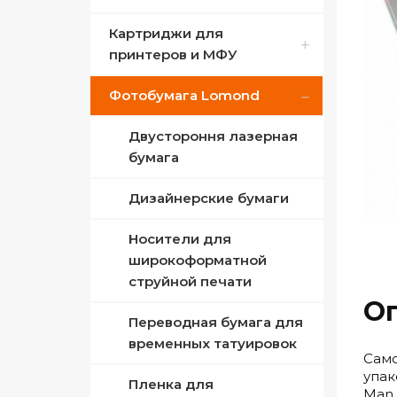
Картриджи для
ПЗК для Epson
Совместимые Canon
принтеров и МФУ
Совместимые Epson
Фотобумага Lomond
Canon оригинальный
Совместимые HP
HP оригинальный
Двустороння лазерная
Сублимационные
бумага
Samsung оригинальный
Дизайнерские бумаги
Xerox оригинальный
Носители для
Совместимый с Canon
широкоформатной
струйной печати
Совместимый с HP
О
Переводная бумага для
Совместимый с
временных татуировок
Само
Samsung
упак
Пленка для
Man 