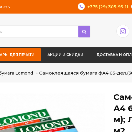
акты
+375 (29) 305-95-11
АРЫ ДЛЯ ПЕЧАТИ
АКЦИИ И СКИДКИ
ДОСТАВКА И ОПЛ
Самоклеящаяся бумага фА4 65-дел.(38
бумага Lomond
Сам
А4 6
м);
м2.