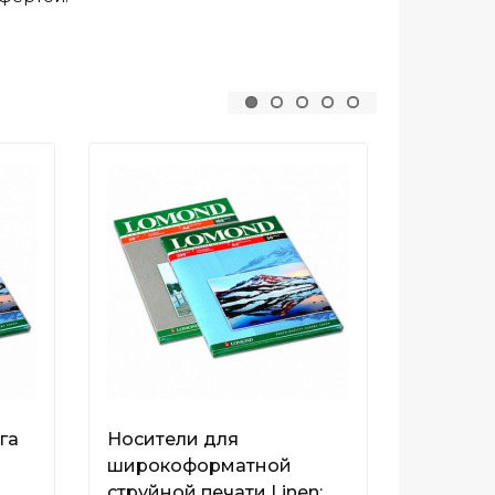
га
Носители для
Холст н
-
широкоформатной
белый х
струйной печати Linen;
ФА4