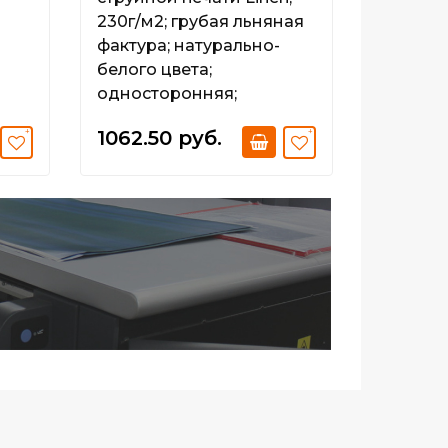
230г/м2; грубая льняная
фактура; натурально-
белого цвета;
односторонняя;
архивная (1118 х 12 х 76)
1062.50 руб.
52.60 