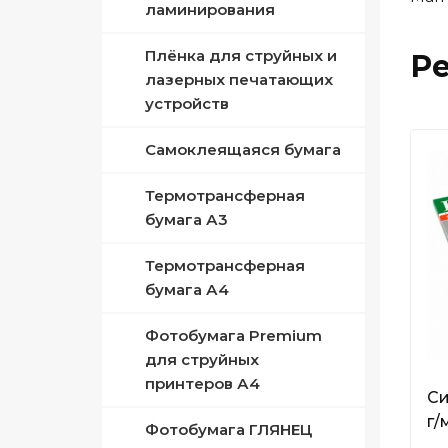
Совместимый с Xerox
ламинирования
Плёнка для струйных и
Р
лазерных печатающих
устройств
Самоклеящаяся бумага
Термотрансферная
бумага А3
Термотрансферная
бумага А4
Фотобумага Premium
для струйных
принтеров А4
Си
г/
Фотобумага ГЛЯНЕЦ