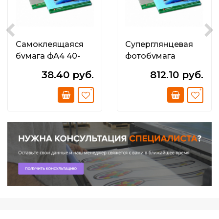
Самоклеящаяся
Суперглянцевая
бумага фА4 40-
фотобумага
дел.(48;5мм х
повышенного
38.40 руб.
812.10 руб.
25;4мм); Голубая;
качества 200 г/м2
80 г/м2.;
(1520 x 30 x 50;8)