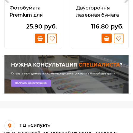
Фотобумага
Двустороння
Premium для
лазерная бумага
струйных
300 г/м2; DS Glossy
25.90 руб.
116.80 руб.
принтеров А4 200
CLC Paper А3;
г/м2
двустор.
односторонняя
Bright Semi- Glossy
ТЦ «Силуэт»