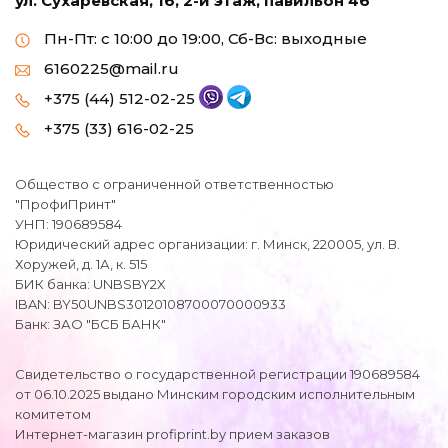
ул. Сухаревская, 16, 2-й этаж, павильон 46
Пн-Пт: с 10:00 до 19:00, Сб-Вс: выходные
6160225@mail.ru
+375 (44) 512-02-25
+375 (33) 616-02-25
Общество с ограниченной ответственностью
"ПрофиПринт"
УНП: 190689584
Юридический адрес организации: г. Минск, 220005, ул. В.
Хоружей, д. 1А, к. 515
БИК банка: UNBSBY2X
IBAN: BY50UNBS30120108700070000933
Банк: ЗАО "БСБ БАНК"
Свидетельство о государственной регистрации 190689584
от 06.10.2025 выдано Минским городским исполнительным
комитетом
Интернет-магазин profiprint.by прием заказов