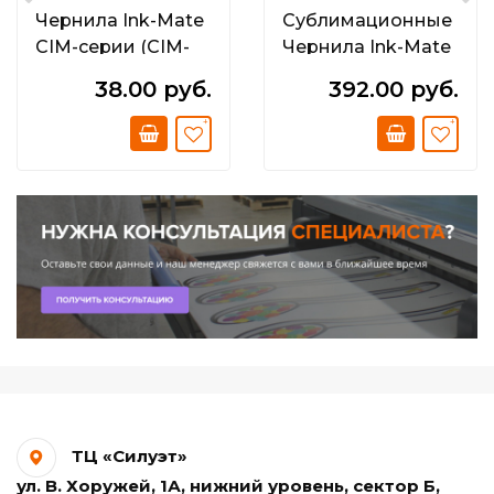
Чернила Ink-Mate
Сублимационные
CIM-серии (CIM-
Чернила Ink-Mate
810; CIM-521; CIM-
Dye Sublimation
38.00 руб.
392.00 руб.
04) 250 мл
Ink 1 л
ТЦ «Силуэт»
ул. В. Хоружей, 1А, нижний уровень, сектор Б,